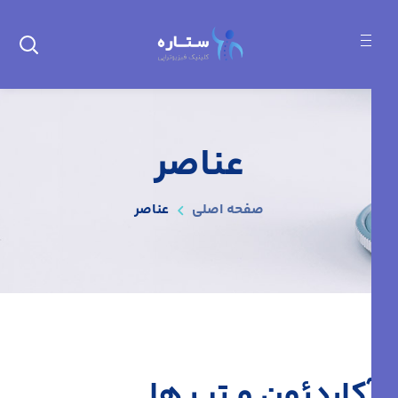
عناصر
صفحه اصلی
عناصر
آکاردئون و تب ها