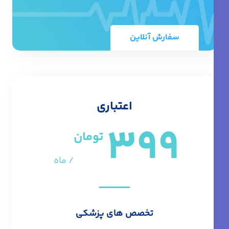
سفارش آنلاین
اعتباری
399
تومان
/ ماه
تخصص های پزشکی